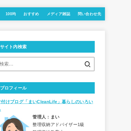
100均
おすすめ
メディア雑誌
問い合わせ先
サイト内検索
検
索:
プロフィール
片付けブログ「まいCleanLife」暮らしのいろい
ろ
管理人：まい
整理収納アドバイザー1級