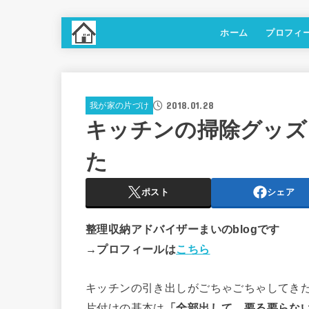
ホーム
プロフィ
2018.01.28
我が家の片づけ
キッチンの掃除グッズ
た
ポスト
シェア
整理収納アドバイザーまいのblogです
→プロフィールは
こちら
キッチンの引き出しがごちゃごちゃしてき
片付けの基本は
「全部出して、要る要らな