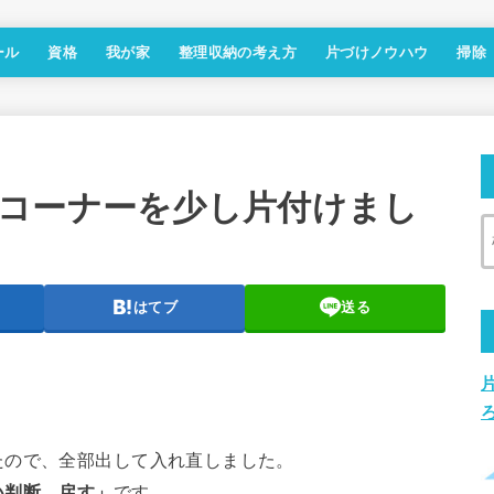
ール
資格
我が家
整理収納の考え方
片づけノウハウ
掃除
コーナーを少し片付けまし
はてブ
送る
たので、全部出して入れ直しました。
い判断、戻す」
です。