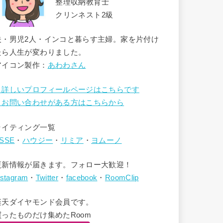
整理収納教育士
クリンネスト2級
夫・男児2人・インコと暮らす主婦。家を片付け
たら人生が変わりました。
アイコン製作：
あわわさん
→詳しいプロフィールページはこちらです
→お問い合わせがある方はこちらから
ライティング一覧
SSE
・
ハウジー
・
リミア
・
ヨムーノ
更新情報が届きます。フォロー大歓迎！
nstagram
・
Twitter
・
facebook
・
RoomClip
楽天ダイヤモンド会員です。
買ったものだけ集めたRoom