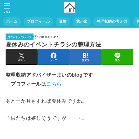
MENU
ホーム
プロフィール
資格
我が家
整理収納の考え方
2018.06.27
片づけノウハウ
夏休みのイベントチラシの整理方法
ポスト
シェア
はてブ
送る
整理収納アドバイザーまいのblogです
→プロフィールは
こちら
あと一か月もすれば夏休みですね。
子供たちは嬉しそうですが・・・。