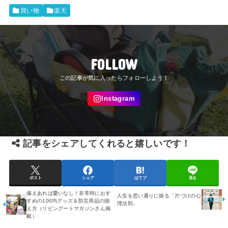
買い物
楽天
FOLLOW
記事をシェアしてくれると嬉しいです！
ポスト
シェア
はてブ
送る
備えあれば憂いなし！非常時におす
人生を思い通りに操る「片づけの心
すめの100均グッズ＆防災用品の揃
理法則」
え方（リビングートマガジンさん掲
載）