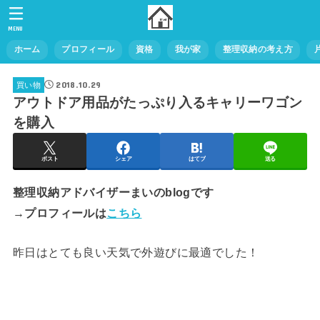
MENU
ホーム
プロフィール
資格
我が家
整理収納の考え方
2018.10.29
買い物
アウトドア用品がたっぷり入るキャリーワゴン
を購入
ポスト
シェア
はてブ
送る
整理収納アドバイザーまいのblogです
→プロフィールは
こちら
昨日はとても良い天気で外遊びに最適でした！