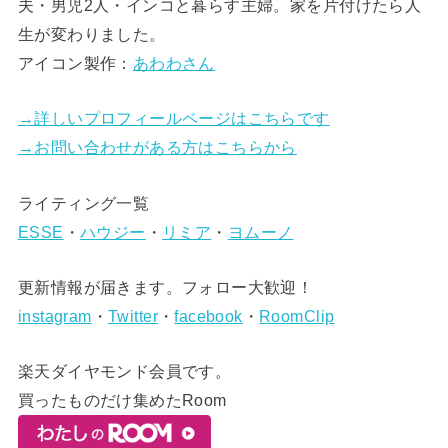
夫・男児2人・インコと暮らす主婦。家を片付けたら人
生が変わりました。
アイコン製作：
あわわさん
→詳しいプロフィールページはこちらです
→お問い合わせがある方はこちらから
ライティング一覧
ESSE
・
ハウジー
・
リミア
・
ヨムーノ
更新情報が届きます。フォロー大歓迎！
instagram
・
Twitter
・
facebook
・
RoomClip
楽天ダイヤモンド会員です。
買ったものだけ集めたRoom