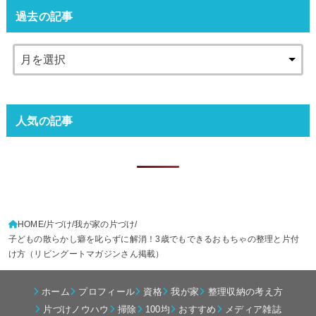
過去の記事
人気の記事
HOME
片づけ
我が家の片づけ
子どもの散らかし癖を叱らずに解消！3歳でもできるおもちゃの整理と片付
け方（リビングートマガジンさん掲載）
ホーム
プロフィール
資格
我が家
整理収納の考え方
片づけノウハウ
掃除
100均
おすすめ
メディア雑誌