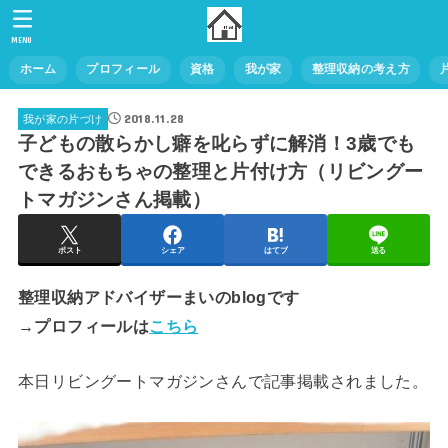
MENU
ホーム
プロフィール
資格
我が家
整理収納の考え方
2018.11.28
我が家の片づけ
子どもの散らかし癖を叱らずに解消！3歳でも
できるおもちゃの整理と片付け方（リビングー
トマガジンさん掲載）
ポスト
シェア
はてブ
送る
整理収納アドバイザーまいのblogです
→プロフィールは
こちら
本日リビングートマガジンさんで記事掲載されました。