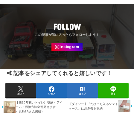
FOLLOW
記事をシェアしてくれると嬉しいです！
ポスト
シェア
はてブ
送る
【築15年狭いトイレ】収納・アイ
【ダイソー】「たばこも入るソフト
テム・掃除方法全部見せます
ケース」に絆創膏を収納
♪（LIMIAさん掲載）