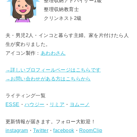
整理収納アドバイザー1級
整理収納教育士
クリンネスト2級
夫・男児2人・インコと暮らす主婦。家を片付けたら人
生が変わりました。
アイコン製作：
あわわさん
→詳しいプロフィールページはこちらです
→お問い合わせがある方はこちらから
ライティング一覧
ESSE
・
ハウジー
・
リミア
・
ヨムーノ
更新情報が届きます。フォロー大歓迎！
instagram
・
Twitter
・
facebook
・
RoomClip