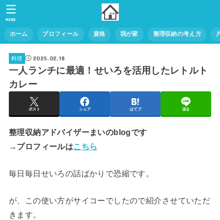
MENU
ホーム
プロフィール
資格
我が家
整理収納の考え方
2025.02.18
料理
一人ランチに最適！せいろを活用したレトルト
カレー
ポスト
シェア
はてブ
送る
整理収納アドバイザーまいのblogです
→プロフィールは
こちら
毎日毎日せいろの話ばかりで恐縮です。
が、この使い方がサイコーでしたので紹介させていただ
きます。