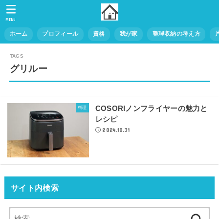
MENU
ホーム
プロフィール
資格
我が家
整理収納の考え方
グリルー
COSORIノンフライヤーの魅力と
料理
レシピ
2024.10.31
サイト内検索
検