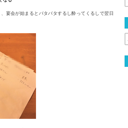
、、宴会が始まるとバタバタするし酔ってくるしで翌日