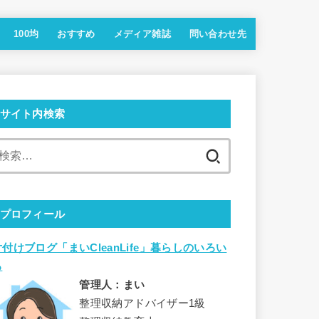
100均
おすすめ
メディア雑誌
問い合わせ先
サイト内検索
検
索:
プロフィール
片付けブログ「まいCleanLife」暮らしのいろい
ろ
管理人：まい
整理収納アドバイザー1級