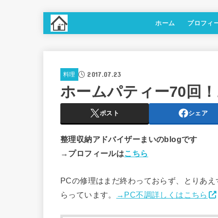
ホーム
プロフィ
2017.07.23
料理
ホームパティー70回
ポスト
シェア
整理収納アドバイザーまいのblogです
→プロフィールは
こちら
PCの修理はまだ終わっておらず、とりあえ
らっています。
→PC不調詳しくはこちら