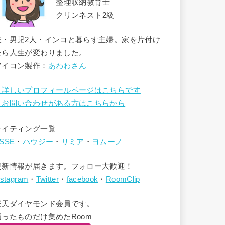
整理収納教育士
クリンネスト2級
夫・男児2人・インコと暮らす主婦。家を片付け
たら人生が変わりました。
アイコン製作：
あわわさん
→詳しいプロフィールページはこちらです
→お問い合わせがある方はこちらから
ライティング一覧
SSE
・
ハウジー
・
リミア
・
ヨムーノ
更新情報が届きます。フォロー大歓迎！
nstagram
・
Twitter
・
facebook
・
RoomClip
楽天ダイヤモンド会員です。
買ったものだけ集めたRoom