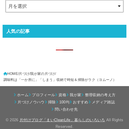
人気の記事
HOME
片づけ
我が家の片づけ
調味料は「一か所に」「しまう」収納で時短＆掃除がラク（ヨムーノ）
ホーム
プロフィール
資格
我が家
整理収納の考え方
片づけノウハウ
掃除
100均
おすすめ
メディア雑誌
問い合わせ先
© 2026
片付けブログ「まいCleanLife」暮らしのいろいろ
All Rights
Reserved.