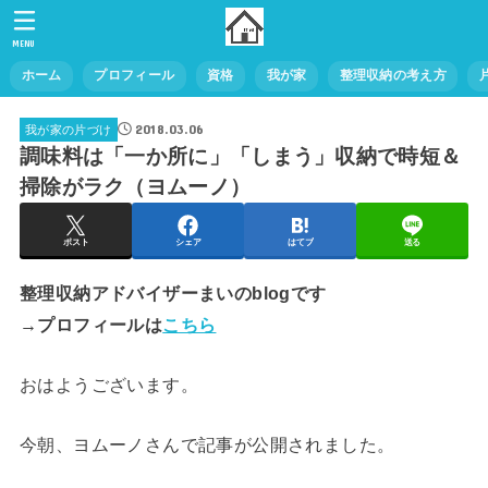
MENU
ホーム
プロフィール
資格
我が家
整理収納の考え方
2018.03.06
我が家の片づけ
調味料は「一か所に」「しまう」収納で時短＆
掃除がラク（ヨムーノ）
ポスト
シェア
はてブ
送る
整理収納アドバイザーまいのblogです
→プロフィールは
こちら
おはようございます。
今朝、ヨムーノさんで記事が公開されました。