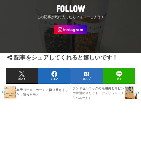
FOLLOW
記事をシェアしてくれると嬉しいです！
ポスト
シェア
はてブ
送る
ランドセルラックの活用例とリビン
楽天ゴールドカードに切り替えまし
グ学習のメリット・デメリット（く
た→買ったモノ
らべルート）