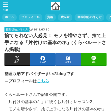
MENU
ホーム
プロフィール
資格
我が家
整理収納の考え方
2018.03.20
整理収納の考え方
捨てられない人必見！ モノを増やさず、捨て上
手になる「片付けの基本のホ」(くらべルートさ
ん掲載)
ポスト
シェア
はてブ
送る
整理収納アドバイザーまいのblogです
→プロフィールは
こちら
くらべルートさんで記事公開です。
「片付けの基本のキ」に続くお片付けレッスン2。
「モノを増やさず、捨て上手になる片付けの基本のホ」