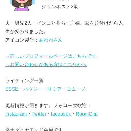
クリンネスト2級
夫・男児2人・インコと暮らす主婦。家を片付けたら人
生が変わりました。
アイコン製作：
あわわさん
→詳しいプロフィールページはこちらです
→お問い合わせがある方はこちらから
ライティング一覧
ESSE
・
ハウジー
・
リミア
・
ヨムーノ
更新情報が届きます。フォロー大歓迎！
instagram
・
Twitter
・
facebook
・
RoomClip
楽天ダイヤモンド会員です。