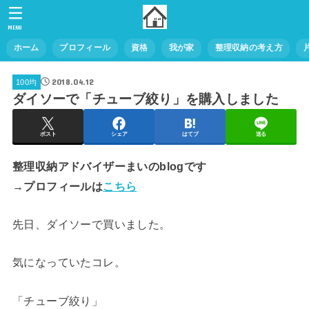
MENU
ホーム
プロフィール
資格
我が家
整理収納の考え方
2018.04.12
100均
ダイソーで「チューブ絞り」を購入しました
ポスト
シェア
はてブ
送る
整理収納アドバイザーまいのblogです
→プロフィールは
こちら
先日、ダイソーで買いました。
気になっていたコレ。
「チューブ絞り」