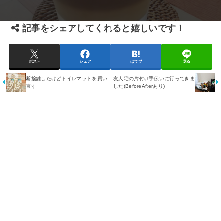
記事をシェアしてくれると嬉しいです！
ポスト
シェア
はてブ
送る
断捨離したけどトイレマットを買い
友人宅の片付け手伝いに行ってきま
直す
した(BeforeAfterあり)