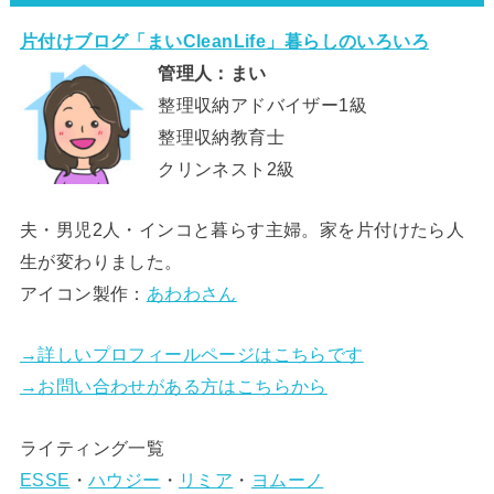
片付けブログ「まいCleanLife」暮らしのいろいろ
管理人：まい
整理収納アドバイザー1級
整理収納教育士
クリンネスト2級
夫・男児2人・インコと暮らす主婦。家を片付けたら人
生が変わりました。
アイコン製作：
あわわさん
→詳しいプロフィールページはこちらです
→お問い合わせがある方はこちらから
ライティング一覧
ESSE
・
ハウジー
・
リミア
・
ヨムーノ