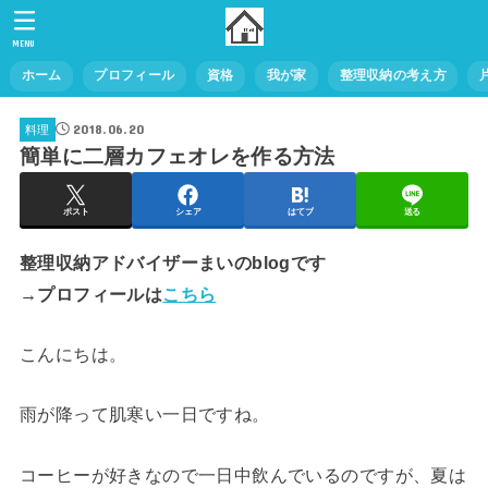
MENU
ホーム
プロフィール
資格
我が家
整理収納の考え方
2018.06.20
料理
簡単に二層カフェオレを作る方法
ポスト
シェア
はてブ
送る
整理収納アドバイザーまいのblogです
→プロフィールは
こちら
こんにちは。
雨が降って肌寒い一日ですね。
コーヒーが好きなので一日中飲んでいるのですが、夏は