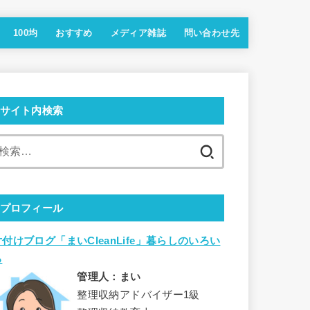
100均
おすすめ
メディア雑誌
問い合わせ先
サイト内検索
検
索:
プロフィール
片付けブログ「まいCleanLife」暮らしのいろい
ろ
管理人：まい
整理収納アドバイザー1級