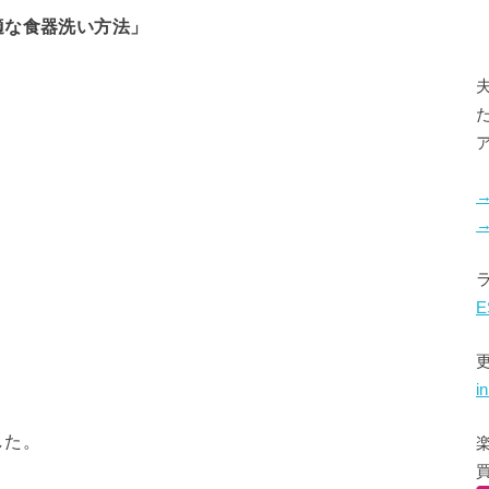
適な食器洗い方法」
E
i
した。