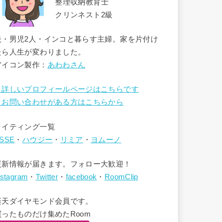
整理収納教育士
クリンネスト2級
夫・男児2人・インコと暮らす主婦。家を片付け
たら人生が変わりました。
アイコン製作：
あわわさん
→詳しいプロフィールページはこちらです
→お問い合わせがある方はこちらから
ライティング一覧
SSE
・
ハウジー
・
リミア
・
ヨムーノ
更新情報が届きます。フォロー大歓迎！
nstagram
・
Twitter
・
facebook
・
RoomClip
楽天ダイヤモンド会員です。
買ったものだけ集めたRoom