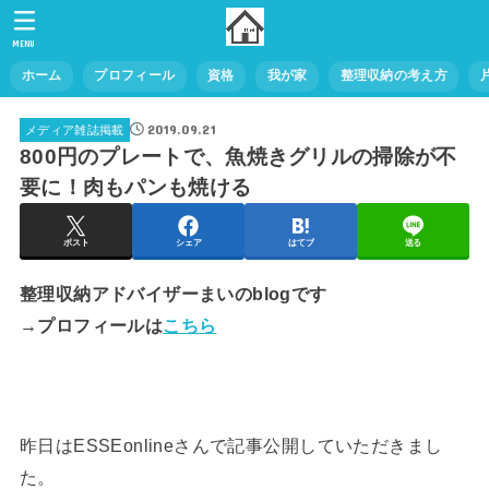
MENU
ホーム
プロフィール
資格
我が家
整理収納の考え方
2019.09.21
メディア雑誌掲載
800円のプレートで、魚焼きグリルの掃除が不
要に！肉もパンも焼ける
ポスト
シェア
はてブ
送る
整理収納アドバイザーまいのblogです
→プロフィールは
こちら
昨日はESSEonlineさんで記事公開していただきまし
た。