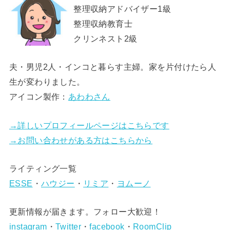
整理収納アドバイザー1級
整理収納教育士
クリンネスト2級
夫・男児2人・インコと暮らす主婦。家を片付けたら人
生が変わりました。
アイコン製作：
あわわさん
→詳しいプロフィールページはこちらです
→お問い合わせがある方はこちらから
ライティング一覧
ESSE
・
ハウジー
・
リミア
・
ヨムーノ
更新情報が届きます。フォロー大歓迎！
instagram
・
Twitter
・
facebook
・
RoomClip