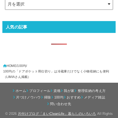
人気の記事
HOME
100均
100均の「ドアポケット用仕切り」は冷蔵庫だけでなく小物収納にも便利
（LIMIAさん掲載）
ホーム
プロフィール
資格
我が家
整理収納の考え方
片づけノウハウ
掃除
100均
おすすめ
メディア雑誌
問い合わせ先
© 2026
片付けブログ「まいCleanLife」暮らしのいろいろ
All Rights