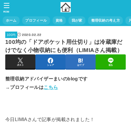
MENU
ホーム
プロフィール
資格
我が家
整理収納の考え方
2020.02.22
100均
100均の「ドアポケット用仕切り」は冷蔵庫だ
けでなく小物収納にも便利（LIMIAさん掲載）
ポスト
シェア
はてブ
送る
整理収納アドバイザーまいのblogです
→プロフィールは
こちら
今日LIMIAさんで記事が掲載されました！