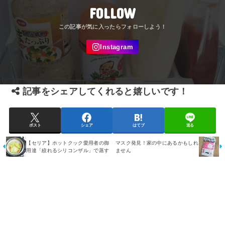
FOLLOW
記事をシェアしてくれると嬉しいです！
ポスト
シェア
はてブ
送る
【セリア】ホットクック愛用者の御
マスク発見！家の中にあるかもしれ
用達「絞れるシリコンザル」で蒸す
ません