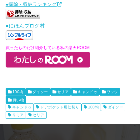
●掃除・収納ランキング
●にほんブログ村
買ったものだけ紹介している私の楽天ROOM
100均
ダイソー
セリア
キャンドゥ
ワッツ
買い物
キャンドゥ
ドアポケット用仕切り
100均
ダイソー
リミア
セリア