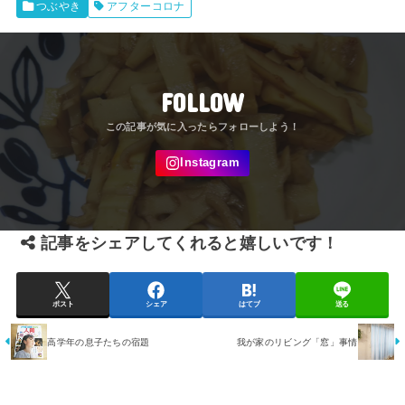
つぶやき
アフターコロナ
FOLLOW
記事をシェアしてくれると嬉しいです！
ポスト
シェア
はてブ
送る
高学年の息子たちの宿題
我が家のリビング「窓」事情