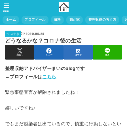
MENU
ホーム
プロフィール
資格
我が家
整理収納の考え方
2020.05.25
つぶやき
どうなるかな？コロナ後の生活
ポスト
シェア
はてブ
送る
整理収納アドバイザーまいのblogです
→プロフィールは
こちら
緊急事態宣言が解除されましたね！
嬉しいですね♪
でもまだ感染者は出ているので、慎重に行動しないとい