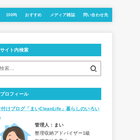
100均
おすすめ
メディア雑誌
問い合わせ先
サイト内検索
検
索:
プロフィール
片付けブログ「まいCleanLife」暮らしのいろい
ろ
管理人：まい
整理収納アドバイザー1級