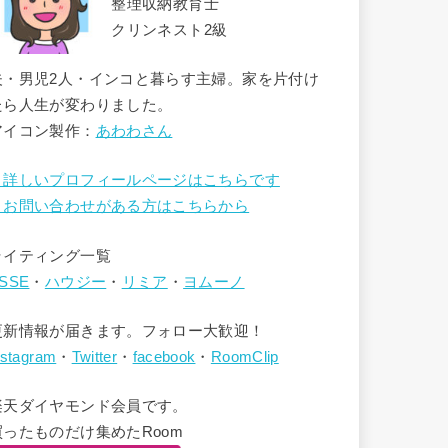
整理収納教育士
クリンネスト2級
夫・男児2人・インコと暮らす主婦。家を片付け
たら人生が変わりました。
アイコン製作：
あわわさん
→詳しいプロフィールページはこちらです
→お問い合わせがある方はこちらから
ライティング一覧
SSE
・
ハウジー
・
リミア
・
ヨムーノ
更新情報が届きます。フォロー大歓迎！
nstagram
・
Twitter
・
facebook
・
RoomClip
楽天ダイヤモンド会員です。
買ったものだけ集めたRoom