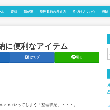
ール
資格
我が家
整理収納の考え方
片づけノウハウ
掃除
納に便利なアイテム
はてブ
送る
。
ついついやってしまう「整理収納」・・・。