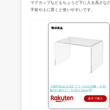
マグカップなどもちょうど下に入る高さな
手前や上に置くと使いやすいです。
【無印良品 公式】アクリル仕切棚・大 約
幅26×奥行17．5×高さ16cm
楽天で購入