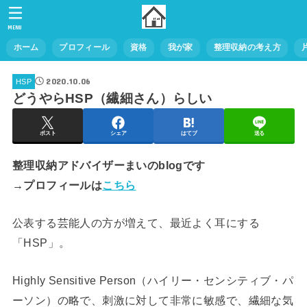
MENU
ホーム
プロフィール
資格
我が家
整理収納の考え方
2020.10.06
HSP
どうやらHSP（繊細さん）らしい
ポスト
シェア
はてブ
送る
整理収納アドバイザーまいのblogです
→プロフィールは
こちら
公表する芸能人の方が増えて、最近よく耳にする
「HSP」。
Highly Sensitive Person（ハイリー・センシティブ・パ
ーソン）の略で、刺激に対して非常に敏感で、繊細な気