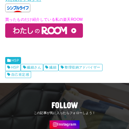
買ったものだけ紹介している私の楽天ROOM
HSP
HSP
繊細さん
繊細
整理収納アドバイザー
自己肯定感
FOLLOW