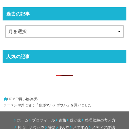
過去の記事
人気の記事
HOME
買い物
楽天
ラーメンや丼に合う「台形マルチボウル」を買いました
ホーム
プロフィール
資格
我が家
整理収納の考え方
片づけノウハウ
掃除
100均
おすすめ
メディア雑誌