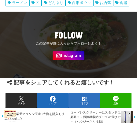
ラーメン
丼
どんぶり
台形ボウル
お洒落
食器
FOLLOW
記事をシェアしてくれると嬉しいです！
ポスト
シェア
はてブ
送る
コードレスクリーナーにスタンドは
楽天マラソン完走♪大物を購入しま
必要？－掃除機収納グッズの選び方
した
－（ハウジーさん掲載）