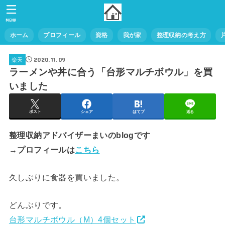
MENU
ホーム
プロフィール
資格
我が家
整理収納の考え方
2020.11.09
楽天
ラーメンや丼に合う「台形マルチボウル」を買
いました
ポスト
シェア
はてブ
送る
整理収納アドバイザーまいのblogです
→プロフィールは
こちら
久しぶりに食器を買いました。
どんぶりです。
台形マルチボウル（M）4個セット