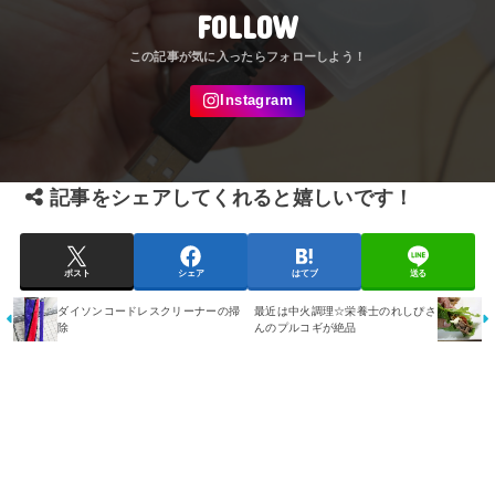
FOLLOW
記事をシェアしてくれると嬉しいです！
ポスト
シェア
はてブ
送る
ダイソンコードレスクリーナーの掃
最近は中火調理☆栄養士のれしぴさ
除
んのプルコギが絶品