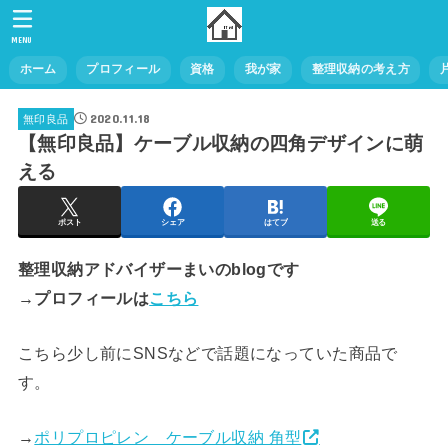
MENU
ホーム
プロフィール
資格
我が家
整理収納の考え方
2020.11.18
無印良品
【無印良品】ケーブル収納の四角デザインに萌
える
ポスト
シェア
はてブ
送る
整理収納アドバイザーまいのblogです
→プロフィールは
こちら
こちら少し前にSNSなどで話題になっていた商品で
す。
→
ポリプロピレン ケーブル収納 角型