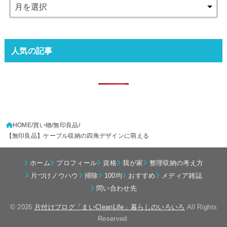
人気の記事
HOME
買い物
無印良品
【無印良品】ケーブル収納の四角デザインに萌える
ホーム
プロフィール
資格
我が家
整理収納の考え方
片づけノウハウ
掃除
100均
おすすめ
メディア雑誌
問い合わせ先
© 2026
片付けブログ「まいCleanLife」暮らしのいろいろ
All Rights
Reserved.