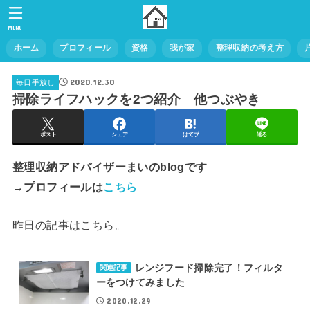
MENU
ホーム
プロフィール
資格
我が家
整理収納の考え方
2020.12.30
毎日手放し
掃除ライフハックを2つ紹介 他つぶやき
ポスト
シェア
はてブ
送る
整理収納アドバイザーまいのblogです
→プロフィールは
こちら
昨日の記事はこちら。
レンジフード掃除完了！フィルタ
関連記事
ーをつけてみました
2020.12.29