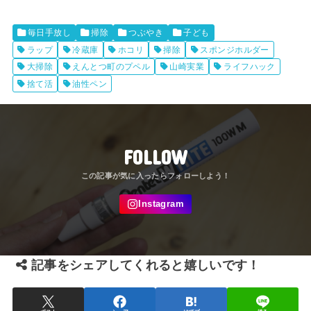
毎日手放し
掃除
つぶやき
子ども
ラップ
冷蔵庫
ホコリ
掃除
スポンジホルダー
大掃除
えんとつ町のプペル
山崎実業
ライフハック
捨て活
油性ペン
FOLLOW
記事をシェアしてくれると嬉しいです！