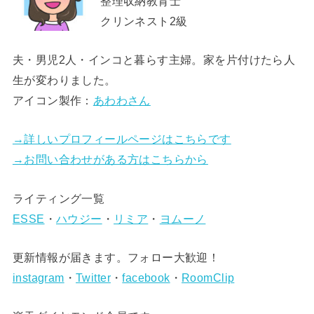
整理収納教育士
クリンネスト2級
夫・男児2人・インコと暮らす主婦。家を片付けたら人
生が変わりました。
アイコン製作：
あわわさん
→詳しいプロフィールページはこちらです
→お問い合わせがある方はこちらから
ライティング一覧
ESSE
・
ハウジー
・
リミア
・
ヨムーノ
更新情報が届きます。フォロー大歓迎！
instagram
・
Twitter
・
facebook
・
RoomClip