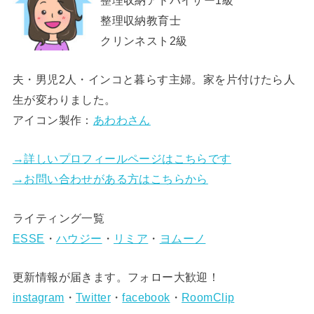
整理収納教育士
クリンネスト2級
夫・男児2人・インコと暮らす主婦。家を片付けたら人
生が変わりました。
アイコン製作：
あわわさん
→詳しいプロフィールページはこちらです
→お問い合わせがある方はこちらから
ライティング一覧
ESSE
・
ハウジー
・
リミア
・
ヨムーノ
更新情報が届きます。フォロー大歓迎！
instagram
・
Twitter
・
facebook
・
RoomClip