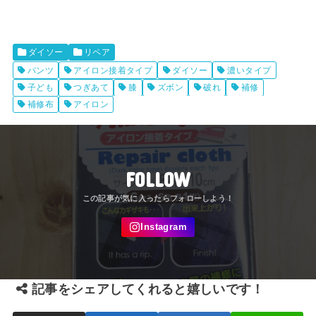
ダイソー
リペア
パンツ
アイロン接着タイプ
ダイソー
濃いタイプ
子ども
つぎあて
膝
ズボン
破れ
補修
補修布
アイロン
FOLLOW
記事をシェアしてくれると嬉しいです！