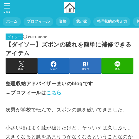
MENU
ホーム
プロフィール
資格
我が家
整理収納の考え方
2021.02.12
ダイソー
【ダイソー】ズボンの破れを簡単に補修できる
アイテム
ポスト
シェア
はてブ
送る
整理収納アドバイザーまいのblogです
→プロフィールは
こちら
次男が学校で転んで、ズボンの膝を破いてきました。
小さい頃はよく膝が破けたけど、そういえば久しぶり。
大きくなると膝をあまりつかなくなるということなのか