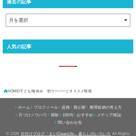
過去の記事
人気の記事
HOME
子ども
春休み 初ウーバーとオススメ映画
ホーム
プロフィール
資格
我が家
整理収納の考え方
片づけノウハウ
掃除
100均
おすすめ
メディア雑誌
問い合わせ先
© 2026
片付けブログ「まいCleanLife」暮らしのいろいろ
All Rights