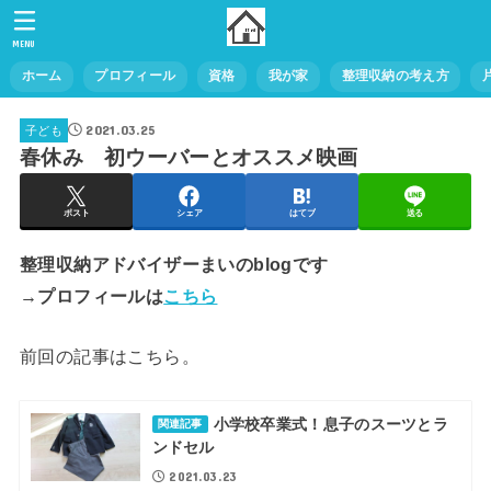
MENU
ホーム
プロフィール
資格
我が家
整理収納の考え方
2021.03.25
子ども
春休み 初ウーバーとオススメ映画
ポスト
シェア
はてブ
送る
整理収納アドバイザーまいのblogです
→プロフィールは
こちら
前回の記事はこちら。
小学校卒業式！息子のスーツとラ
関連記事
ンドセル
2021.03.23