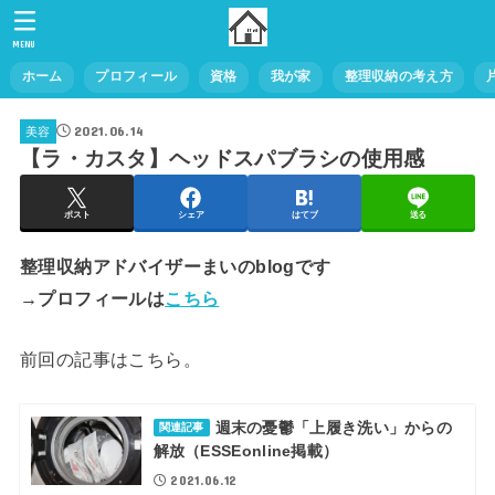
MENU
ホーム
プロフィール
資格
我が家
整理収納の考え方
2021.06.14
美容
【ラ・カスタ】ヘッドスパブラシの使用感
ポスト
シェア
はてブ
送る
整理収納アドバイザーまいのblogです
→プロフィールは
こちら
前回の記事はこちら。
週末の憂鬱「上履き洗い」からの
関連記事
解放（ESSEonline掲載）
2021.06.12