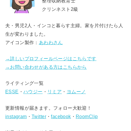
整理収納教育士
クリンネスト2級
夫・男児2人・インコと暮らす主婦。家を片付けたら人
生が変わりました。
アイコン製作：
あわわさん
→詳しいプロフィールページはこちらです
→お問い合わせがある方はこちらから
ライティング一覧
ESSE
・
ハウジー
・
リミア
・
ヨムーノ
更新情報が届きます。フォロー大歓迎！
instagram
・
Twitter
・
facebook
・
RoomClip