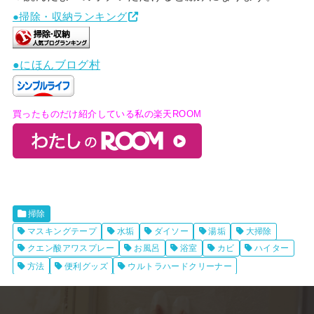
●掃除・収納ランキング
●にほんブログ村
買ったものだけ紹介している私の楽天ROOM
掃除
マスキングテープ
水垢
ダイソー
湯垢
大掃除
クエン酸アワスプレー
お風呂
浴室
カビ
ハイター
方法
便利グッズ
ウルトラハードクリーナー