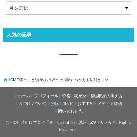
人気の記事
HOME
家のこと
掃除
お風呂の大掃除につかえる洗剤とコツ
ホーム
プロフィール
資格
我が家
整理収納の考え方
片づけノウハウ
掃除
100均
おすすめ
メディア雑誌
問い合わせ先
© 2026
片付けブログ「まいCleanLife」暮らしのいろいろ
All Rights
Reserved.