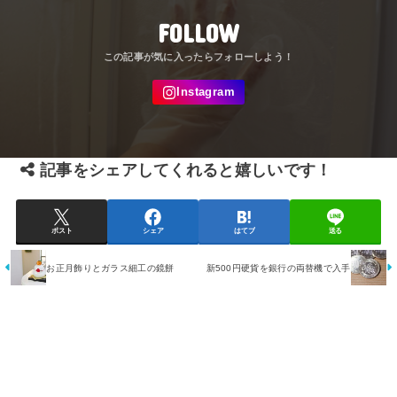
FOLLOW
記事をシェアしてくれると嬉しいです！
ポスト
シェア
はてブ
送る
お正月飾りとガラス細工の鏡餅
新500円硬貨を銀行の両替機で入手