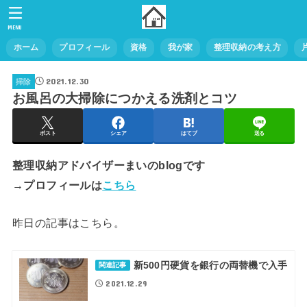
MENU
ホーム
プロフィール
資格
我が家
整理収納の考え方
2021.12.30
掃除
お風呂の大掃除につかえる洗剤とコツ
ポスト
シェア
はてブ
送る
整理収納アドバイザーまいのblogです
→プロフィールは
こちら
昨日の記事はこちら。
新500円硬貨を銀行の両替機で入手
関連記事
2021.12.29