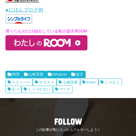
●にほんブログ村
買ったものだけ紹介している私の楽天ROOM
料理
山崎実業
Amazon
楽天
ベストバイ
オススメ
山崎実業
tower
しゃもじ
立つ
くっつかない
マーナ
FOLLOW