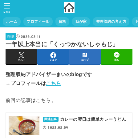
MENU
ホーム
プロフィール
資格
我が家
整理収納の考え方
2022.02.11
料理
一年以上本当に「くっつかないしゃもじ」
ポスト
シェア
はてブ
送る
整理収納アドバイザーまいのblogです
→プロフィールは
こちら
前回の記事はこちら。
カレーの翌日は簡単カレーうどん
関連記事
2022.02.09