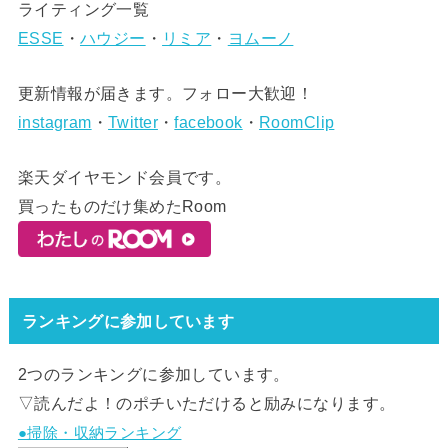
ライティング一覧
ESSE
・
ハウジー
・
リミア
・
ヨムーノ
更新情報が届きます。フォロー大歓迎！
instagram
・
Twitter
・
facebook
・
RoomClip
楽天ダイヤモンド会員です。
買ったものだけ集めたRoom
ランキングに参加しています
2つのランキングに参加しています。
▽読んだよ！のポチいただけると励みになります。
●掃除・収納ランキング