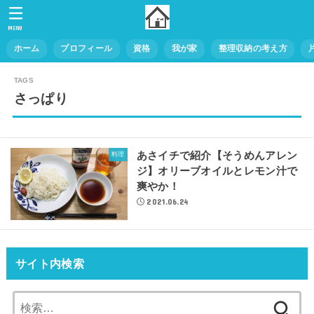
MENU
ホーム
プロフィール
資格
我が家
整理収納の考え方
さっぱり
あさイチで紹介【そうめんアレン
料理
ジ】オリーブオイルとレモン汁で
爽やか！
2021.06.24
サイト内検索
検