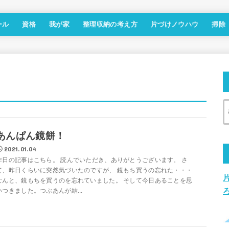
ール
資格
我が家
整理収納の考え方
片づけノウハウ
掃除
あんぱん鏡餅！
2021.01.04
昨日の記事はこちら。 読んでいただき、ありがとうございます。 さ
て、昨日くらいに突然気づいたのですが、 鏡もち買うの忘れた・・・
なんと、鏡もちを買うのを忘れていました。 そして今日あることを思
いつきました。つぶあんが結...