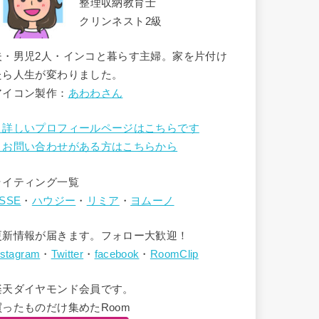
整理収納教育士
クリンネスト2級
夫・男児2人・インコと暮らす主婦。家を片付け
たら人生が変わりました。
アイコン製作：
あわわさん
→詳しいプロフィールページはこちらです
→お問い合わせがある方はこちらから
ライティング一覧
SSE
・
ハウジー
・
リミア
・
ヨムーノ
更新情報が届きます。フォロー大歓迎！
nstagram
・
Twitter
・
facebook
・
RoomClip
楽天ダイヤモンド会員です。
買ったものだけ集めたRoom