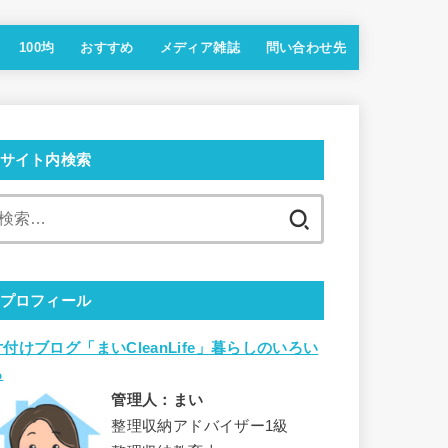
100均
おすすめ
メディア雑誌
問い合わせ先
サイト内検索
検
索:
プロフィール
片付けブログ「まいCleanLife」暮らしのいろい
ろ
管理人：まい
整理収納アドバイザー1級