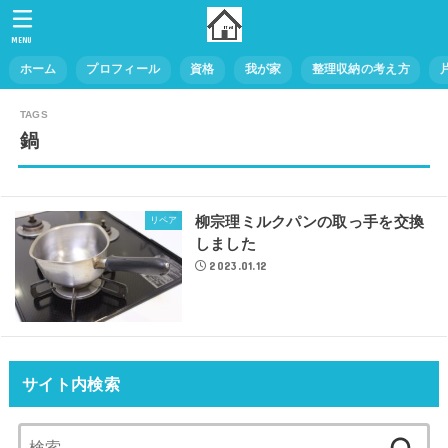
MENU
ホーム
プロフィール
資格
我が家
整理収納の考え方
鍋
柳宗理ミルクパンの取っ手を交換
リペア
しました
2023.01.12
サイト内検索
検