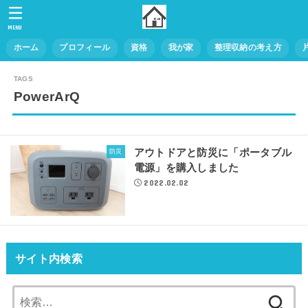
MENU
ホーム
プロフィール
資格
我が家
整理収納の考え方
PowerArQ
アウトドアと防災に「ポータブル
防災
電源」を購入しました
2022.02.02
サイト内検索
検