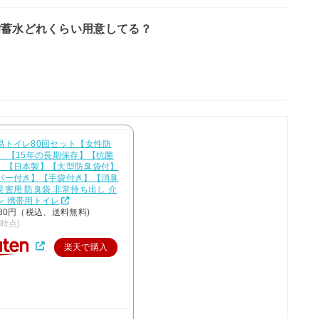
備蓄水どれくらい用意してる？
易トイレ80回セット【女性防
】 【15年の長期保存】【抗菌
】【日本製】【大型防臭袋付】
バー付き】【手袋付き】【消臭
害用 防臭袋 非常持ち出し 介
レ 携帯用トイレ
80円（税込、送料無料)
/2時点)
楽天で購入