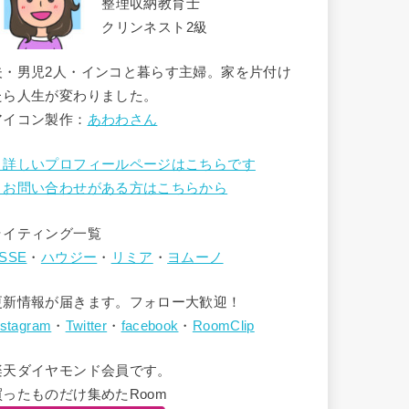
整理収納教育士
クリンネスト2級
夫・男児2人・インコと暮らす主婦。家を片付け
たら人生が変わりました。
アイコン製作：
あわわさん
→詳しいプロフィールページはこちらです
→お問い合わせがある方はこちらから
ライティング一覧
SSE
・
ハウジー
・
リミア
・
ヨムーノ
更新情報が届きます。フォロー大歓迎！
nstagram
・
Twitter
・
facebook
・
RoomClip
楽天ダイヤモンド会員です。
買ったものだけ集めたRoom