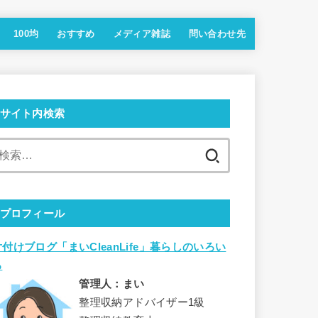
100均
おすすめ
メディア雑誌
問い合わせ先
サイト内検索
検
索:
プロフィール
片付けブログ「まいCleanLife」暮らしのいろい
ろ
管理人：まい
整理収納アドバイザー1級