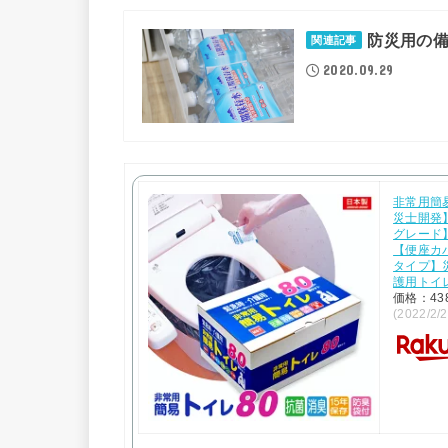
防災用の
関連記事
2020.09.29
非常用簡
災士開発
グレード
【便座カ
タイプ】災
護用トイ
価格：43
(2022/2