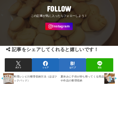
FOLLOW
記事をシェアしてくれると嬉しいです！
ポスト
シェア
はてブ
送る
料理レシピの整理収納方法（ほぼク
夏休みに子供が持ち帰ってくる用品
ックパッド）
や作品の整理収納