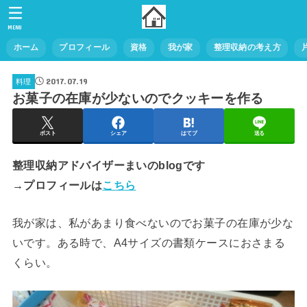
MENU
ホーム
プロフィール
資格
我が家
整理収納の考え方
2017.07.19
料理
お菓子の在庫が少ないのでクッキーを作る
ポスト
シェア
はてブ
送る
整理収納アドバイザーまいのblogです
→プロフィールは
こちら
我が家は、私があまり食べないのでお菓子の在庫が少な
いです。ある時で、A4サイズの書類ケースにおさまる
くらい。