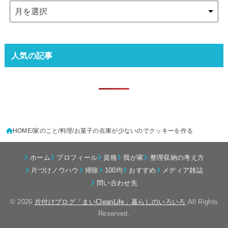
人気の記事
HOME
家のこと
料理
お菓子の在庫が少ないのでクッキーを作る
ホーム
プロフィール
資格
我が家
整理収納の考え方
片づけノウハウ
掃除
100均
おすすめ
メディア雑誌
問い合わせ先
© 2026
片付けブログ「まいCleanLife」暮らしのいろいろ
All Rights
Reserved.