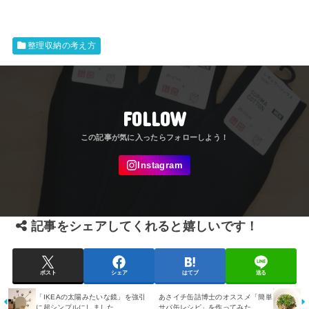
整理収納の考え方
FOLLOW
記事をシェアしてくれると嬉しいです！
ポスト
シェア
はてブ
送る
「IKEAの太陽みたいな鏡」を強引
あさイチ缶詰博士のオススメ「簡単
に超シンプルにしました
サバ缶レシピ」を作ってみた