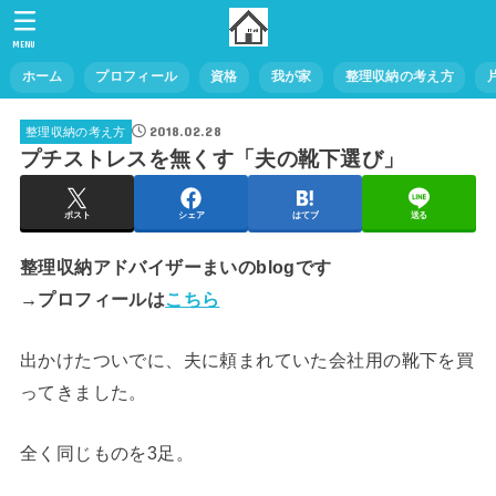
MENU
ホーム
プロフィール
資格
我が家
整理収納の考え方
2018.02.28
整理収納の考え方
プチストレスを無くす「夫の靴下選び」
ポスト
シェア
はてブ
送る
整理収納アドバイザーまいのblogです
→プロフィールは
こちら
出かけたついでに、夫に頼まれていた会社用の靴下を買
ってきました。
全く同じものを3足。