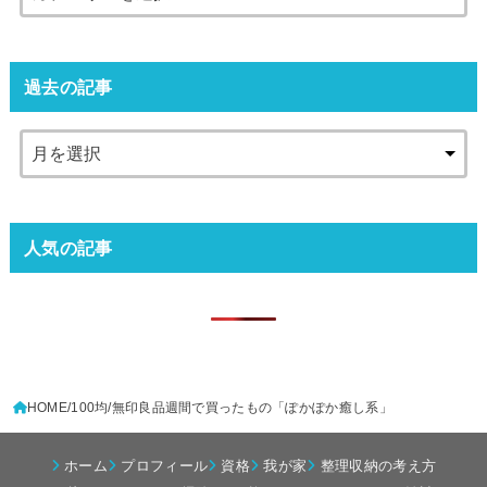
過去の記事
人気の記事
HOME
100均
無印良品週間で買ったもの「ぽかぽか癒し系」
ホーム
プロフィール
資格
我が家
整理収納の考え方