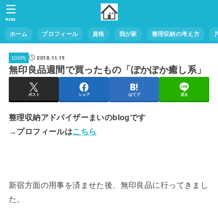
MENU
ホーム
プロフィール
資格
我が家
整理収納の考え方
2018.11.19
100均
無印良品週間で買ったもの「ぽかぽか癒し系」
ポスト
シェア
はてブ
送る
整理収納アドバイザーまいのblogです
→プロフィールは
こちら
新宿方面の用事を済ませた後、無印良品に行ってきまし
た。