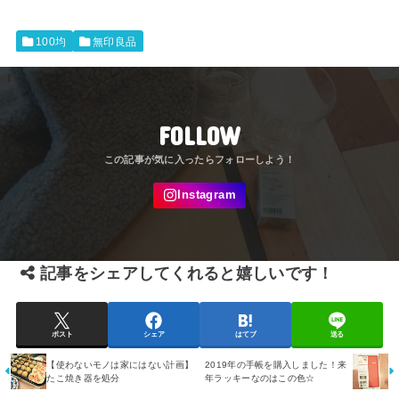
100均
無印良品
FOLLOW
記事をシェアしてくれると嬉しいです！
ポスト
シェア
はてブ
送る
【使わないモノは家にはない計画】
2019年の手帳を購入しました！来
たこ焼き器を処分
年ラッキーなのはこの色☆