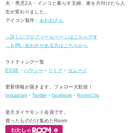
夫・男児2人・インコと暮らす主婦。家を片付けたら人
生が変わりました。
アイコン製作：
あわわさん
→詳しいプロフィールページはこちらです
→お問い合わせがある方はこちらから
ライティング一覧
ESSE
・
ハウジー
・
リミア
・
ヨムーノ
更新情報が届きます。フォロー大歓迎！
instagram
・
Twitter
・
facebook
・
RoomClip
楽天ダイヤモンド会員です。
買ったものだけ集めたRoom