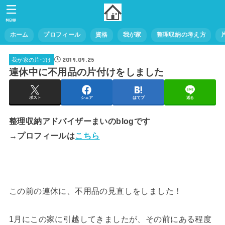
MENU
ホーム
プロフィール
資格
我が家
整理収納の考え方
2019.09.25
我が家の片づけ
連休中に不用品の片付けをしました
ポスト
シェア
はてブ
送る
整理収納アドバイザーまいのblogです
→プロフィールは
こちら
この前の連休に、不用品の見直しをしました！
1月にこの家に引越してきましたが、その前にある程度