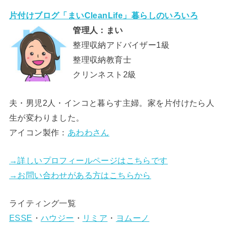
片付けブログ「まいCleanLife」暮らしのいろいろ
管理人：まい
整理収納アドバイザー1級
整理収納教育士
クリンネスト2級
夫・男児2人・インコと暮らす主婦。家を片付けたら人
生が変わりました。
アイコン製作：
あわわさん
→詳しいプロフィールページはこちらです
→お問い合わせがある方はこちらから
ライティング一覧
ESSE
・
ハウジー
・
リミア
・
ヨムーノ