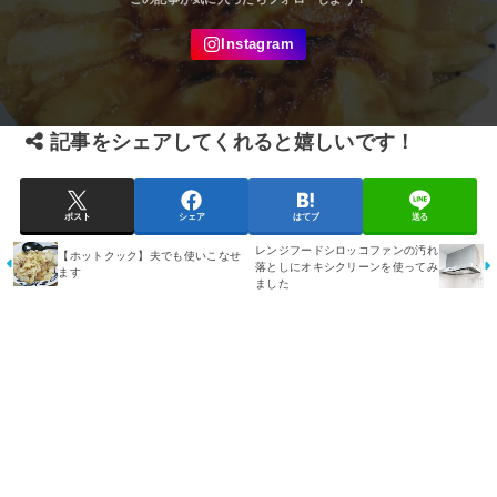
記事をシェアしてくれると嬉しいです！
ポスト
シェア
はてブ
送る
レンジフードシロッコファンの汚れ
【ホットクック】夫でも使いこなせ
落としにオキシクリーンを使ってみ
ます
ました