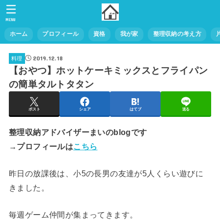
MENU
ホーム
プロフィール
資格
我が家
整理収納の考え方
2019.12.18
料理
【おやつ】ホットケーキミックスとフライパン
の簡単タルトタタン
ポスト
シェア
はてブ
送る
整理収納アドバイザーまいのblogです
→プロフィールは
こちら
昨日の放課後は、小5の長男の友達が5人くらい遊びに
きました。
毎週ゲーム仲間が集まってきます。