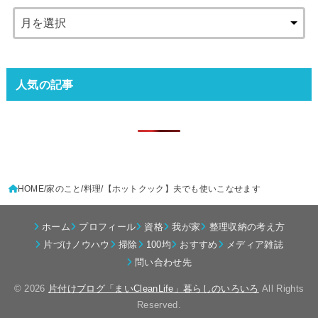
人気の記事
HOME
家のこと
料理
【ホットクック】夫でも使いこなせます
ホーム
プロフィール
資格
我が家
整理収納の考え方
片づけノウハウ
掃除
100均
おすすめ
メディア雑誌
問い合わせ先
© 2026
片付けブログ「まいCleanLife」暮らしのいろいろ
All Rights
Reserved.