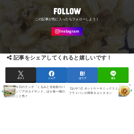
FOLLOW
記事をシェアしてくれると嬉しいです！
ポスト
シェア
はてブ
送る
今日のランチ「くるみと全粒粉のパ
【おやつ】ホットケーキミックスと
ン♡アボカドサンド」ほか食べ物の
フライパンの簡単タルトタタン
こと色々