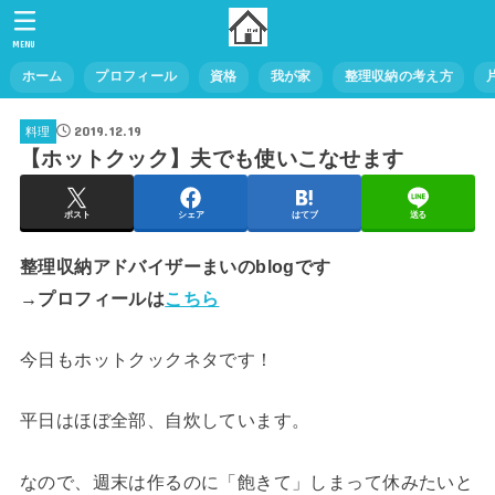
MENU
ホーム
プロフィール
資格
我が家
整理収納の考え方
2019.12.19
料理
【ホットクック】夫でも使いこなせます
ポスト
シェア
はてブ
送る
整理収納アドバイザーまいのblogです
→プロフィールは
こちら
今日もホットクックネタです！
平日はほぼ全部、自炊しています。
なので、週末は作るのに「飽きて」しまって休みたいと