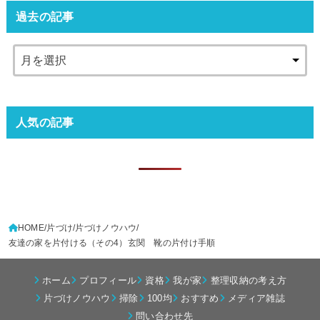
過去の記事
人気の記事
HOME
片づけ
片づけノウハウ
友達の家を片付ける（その4）玄関 靴の片付け手順
ホーム
プロフィール
資格
我が家
整理収納の考え方
片づけノウハウ
掃除
100均
おすすめ
メディア雑誌
問い合わせ先