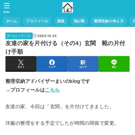
MENU
ホーム
プロフィール
資格
我が家
整理収納の考え方
2020.10.25
片づけノウハウ
友達の家を片付ける（その4）玄関 靴の片付
け手順
ポスト
シェア
はてブ
送る
整理収納アドバイザーまいのblogです
→プロフィールは
こちら
友達の家、今回は「玄関」を片付けてきました。
洋服の整理をする予定でしたが時間の関係で変更。