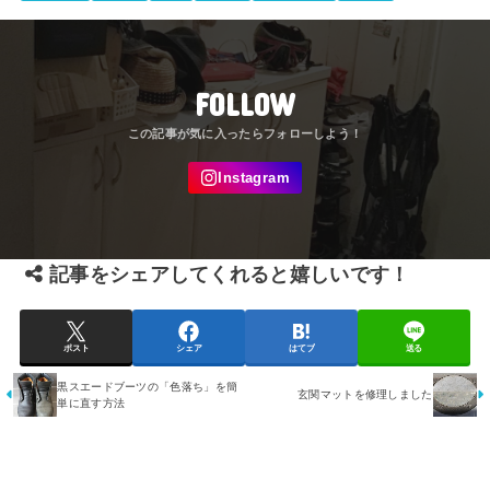
FOLLOW
記事をシェアしてくれると嬉しいです！
ポスト
シェア
はてブ
送る
黒スエードブーツの「色落ち」を簡
玄関マットを修理しました
単に直す方法