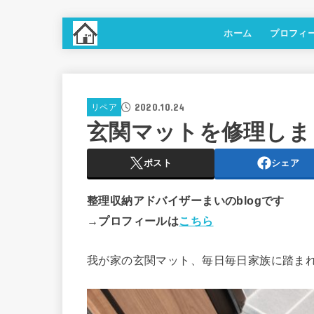
ホーム
プロフィ
2020.10.24
リペア
玄関マットを修理しま
ポスト
シェア
整理収納アドバイザーまいのblogです
→プロフィールは
こちら
我が家の玄関マット、毎日毎日家族に踏ま