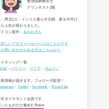
整理収納教育士
クリンネスト2級
夫・男児2人・インコと暮らす主婦。家を片付け
たら人生が変わりました。
アイコン製作：
あわわさん
→詳しいプロフィールページはこちらです
→お問い合わせがある方はこちらから
ライティング一覧
SSE
・
ハウジー
・
リミア
・
ヨムーノ
更新情報が届きます。フォロー大歓迎！
nstagram
・
Twitter
・
facebook
・
RoomClip
楽天ダイヤモンド会員です。
買ったものだけ集めたRoom