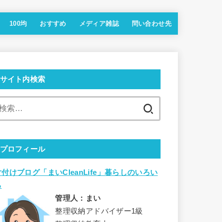
100均
おすすめ
メディア雑誌
問い合わせ先
サイト内検索
検
索:
プロフィール
片付けブログ「まいCleanLife」暮らしのいろい
ろ
管理人：まい
整理収納アドバイザー1級