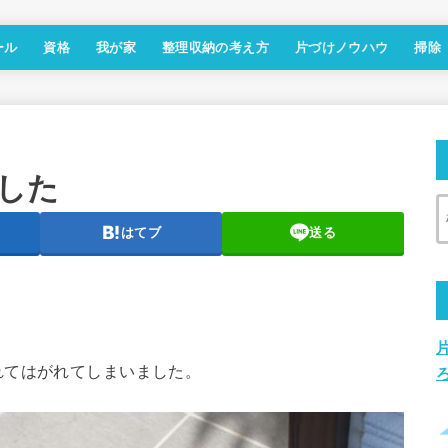
ール
資格
我が家
整理収納の考え方
片づけノウハウ
掃除
した
はてブ
送る
れてはがれてしまいました。