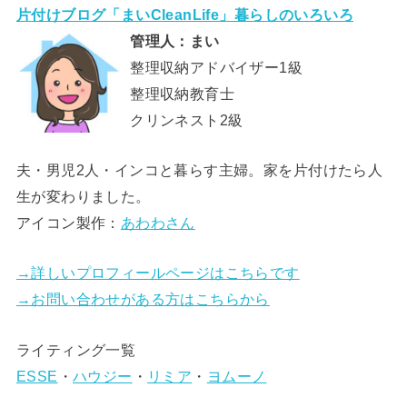
片付けブログ「まいCleanLife」暮らしのいろいろ
管理人：まい
整理収納アドバイザー1級
整理収納教育士
クリンネスト2級
夫・男児2人・インコと暮らす主婦。家を片付けたら人
生が変わりました。
アイコン製作：
あわわさん
→詳しいプロフィールページはこちらです
→お問い合わせがある方はこちらから
ライティング一覧
ESSE
・
ハウジー
・
リミア
・
ヨムーノ