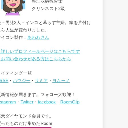
整理収納教育士
クリンネスト2級
夫・男児2人・インコと暮らす主婦。家を片付け
たら人生が変わりました。
アイコン製作：
あわわさん
→詳しいプロフィールページはこちらです
→お問い合わせがある方はこちらから
ライティング一覧
SSE
・
ハウジー
・
リミア
・
ヨムーノ
更新情報が届きます。フォロー大歓迎！
nstagram
・
Twitter
・
facebook
・
RoomClip
楽天ダイヤモンド会員です。
買ったものだけ集めたRoom