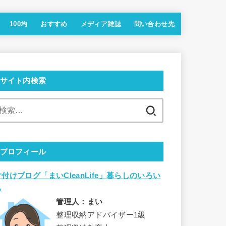
100均
おすすめ
メディア雑誌
問い合わせ先
サイト内検索
検
索:
プロフィール
片付けブログ「まいCleanLife」暮らしのいろい
ろ
管理人：まい
整理収納アドバイザー1級