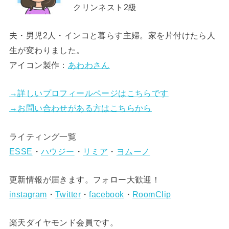
クリンネスト2級
夫・男児2人・インコと暮らす主婦。家を片付けたら人
生が変わりました。
アイコン製作：
あわわさん
→詳しいプロフィールページはこちらです
→お問い合わせがある方はこちらから
ライティング一覧
ESSE
・
ハウジー
・
リミア
・
ヨムーノ
更新情報が届きます。フォロー大歓迎！
instagram
・
Twitter
・
facebook
・
RoomClip
楽天ダイヤモンド会員です。