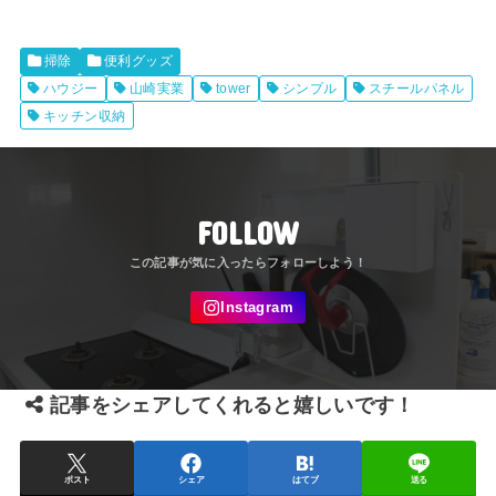
掃除
便利グッズ
ハウジー
山崎実業
tower
シンプル
スチールパネル
キッチン収納
FOLLOW
記事をシェアしてくれると嬉しいです！
ポスト
シェア
はてブ
送る