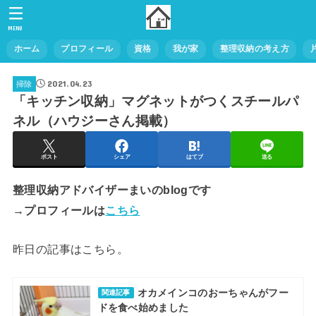
MENU
ホーム
プロフィール
資格
我が家
整理収納の考え方
2021.04.23
掃除
「キッチン収納」マグネットがつくスチールパ
ネル（ハウジーさん掲載）
ポスト
シェア
はてブ
送る
整理収納アドバイザーまいのblogです
→プロフィールは
こちら
昨日の記事はこちら。
オカメインコのおーちゃんがフー
関連記事
ドを食べ始めました