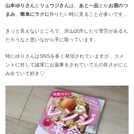
山本ゆりさん
と
リュウジさん
は、
あと一品
とか
お酒のつ
まみ
、
簡単にラクに
作りたい時に見ることが多いです。
きっと見えないところで、沢山試作したり苦労があるん
だろうなと思いながら手に取っています。
特にゆりさんはSNSを多く発信されていますが、コメ
ントに対して誠実にお返事をされていて人の良さがにじ
み出ていて好き♡