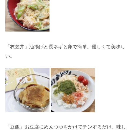
「衣笠丼」油揚げと長ネギと卵で簡単。優しくて美味し
い。
「豆飯」お豆腐にめんつゆをかけてチンするだけ。味し