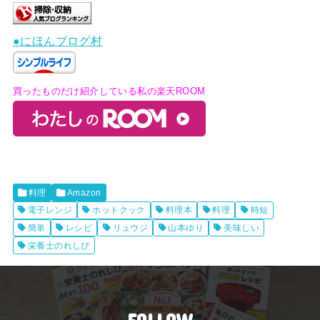
●にほんブログ村
買ったものだけ紹介している私の楽天ROOM
料理
Amazon
電子レンジ
ホットクック
料理本
料理
時短
簡単
レシピ
リュウジ
山本ゆり
美味しい
栄養士のれしぴ