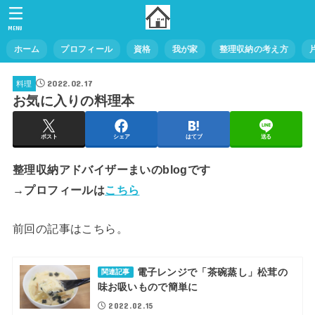
MENU
ホーム
プロフィール
資格
我が家
整理収納の考え方
2022.02.17
料理
お気に入りの料理本
ポスト
シェア
はてブ
送る
整理収納アドバイザーまいのblogです
→プロフィールは
こちら
前回の記事はこちら。
電子レンジで「茶碗蒸し」松茸の
関連記事
味お吸いもので簡単に
2022.02.15