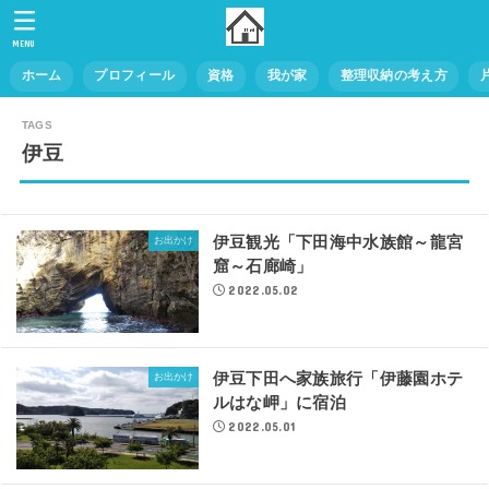
MENU
ホーム
プロフィール
資格
我が家
整理収納の考え方
伊豆
伊豆観光「下田海中水族館～龍宮
お出かけ
窟～石廊崎」
2022.05.02
伊豆下田へ家族旅行「伊藤園ホテ
お出かけ
ルはな岬」に宿泊
2022.05.01