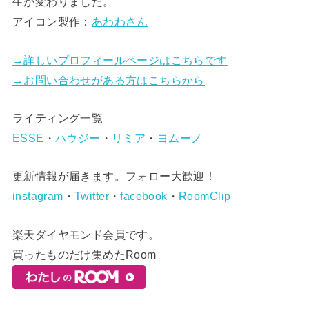
生が変わりました。
アイコン製作：
あわわさん
→詳しいプロフィールページはこちらです
→お問い合わせがある方はこちらから
ライティング一覧
ESSE
・
ハウジー
・
リミア
・
ヨムーノ
更新情報が届きます。フォロー大歓迎！
instagram
・
Twitter
・
facebook
・
RoomClip
楽天ダイヤモンド会員です。
買ったものだけ集めたRoom