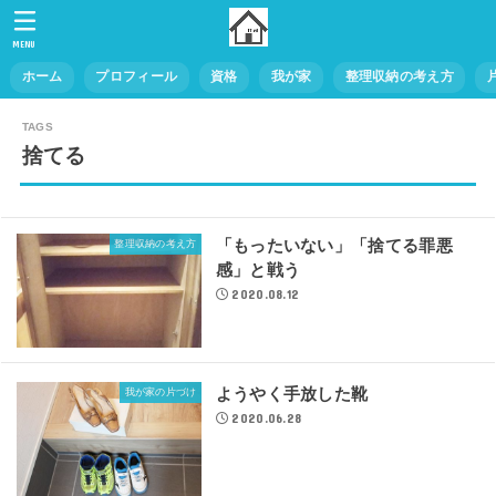
MENU
ホーム
プロフィール
資格
我が家
整理収納の考え方
捨てる
「もったいない」「捨てる罪悪
整理収納の考え方
感」と戦う
2020.08.12
ようやく手放した靴
我が家の片づけ
2020.06.28