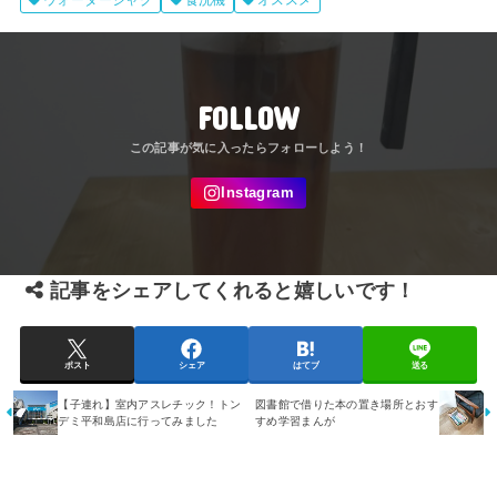
ウォータージャグ
食洗機
オススメ
FOLLOW
記事をシェアしてくれると嬉しいです！
ポスト
シェア
はてブ
送る
【子連れ】室内アスレチック！トン
図書館で借りた本の置き場所とおす
デミ平和島店に行ってみました
すめ学習まんが