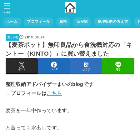
MENU
ホーム
プロフィール
資格
我が家
整理収納の考え方
2019.08.24
買い物
【麦茶ポット】無印良品から食洗機対応の「キ
ントー（KINTO）」に買い替えました
ポスト
シェア
はてブ
送る
整理収納アドバイザーまいのblogです
→プロフィールは
こちら
麦茶を一年中作っています。
と言っても水出しです。