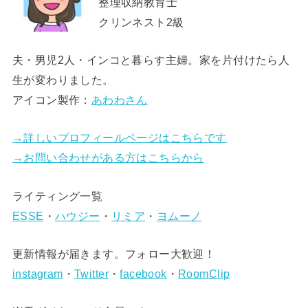
整理収納教育士
クリンネスト2級
夫・男児2人・インコと暮らす主婦。家を片付けたら人
生が変わりました。
アイコン製作：
あわわさん
→詳しいプロフィールページはこちらです
→お問い合わせがある方はこちらから
ライティング一覧
ESSE
・
ハウジー
・
リミア
・
ヨムーノ
更新情報が届きます。フォロー大歓迎！
instagram
・
Twitter
・
facebook
・
RoomClip