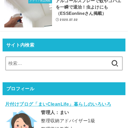
アルコールスプレーで蚊やコバエ
メディア雑誌掲載
を一瞬で退治！虫よけにも
（ESSEonlineさん掲載）
2020.07.02
サイト内検索
検
索:
プロフィール
片付けブログ「まいCleanLife」暮らしのいろいろ
管理人：まい
整理収納アドバイザー1級