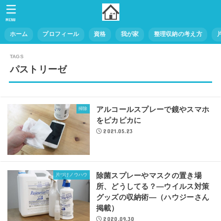
MENU
ホーム
プロフィール
資格
我が家
整理収納の考え方
パストリーゼ
アルコールスプレーで鏡やスマホ
掃除
をピカピカに
2021.05.23
除菌スプレーやマスクの置き場
片づけノウハウ
所、どうしてる？―ウイルス対策
グッズの収納術―（ハウジーさん
掲載）
2020.09.30