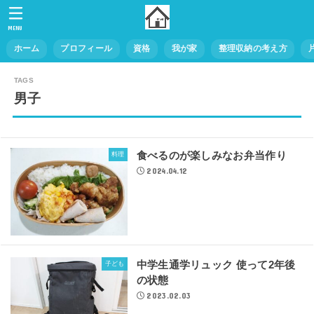
MENU
ホーム
プロフィール
資格
我が家
整理収納の考え方
男子
食べるのが楽しみなお弁当作り
料理
2024.04.12
中学生通学リュック 使って2年後
子ども
の状態
2023.02.03