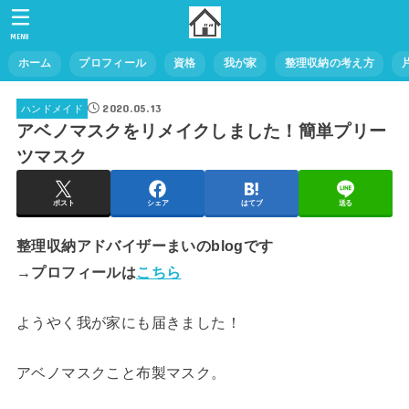
MENU
ホーム
プロフィール
資格
我が家
整理収納の考え方
2020.05.13
ハンドメイド
アベノマスクをリメイクしました！簡単プリー
ツマスク
ポスト
シェア
はてブ
送る
整理収納アドバイザーまいのblogです
→プロフィールは
こちら
ようやく我が家にも届きました！
アベノマスクこと布製マスク。