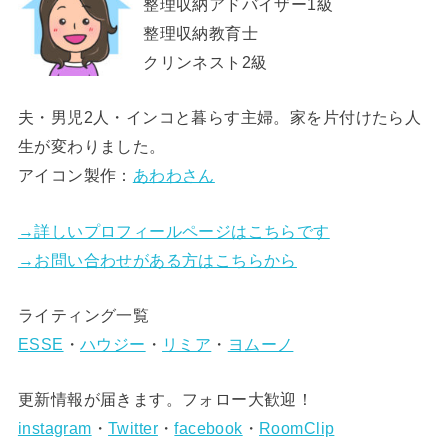
整理収納アドバイザー1級
整理収納教育士
クリンネスト2級
夫・男児2人・インコと暮らす主婦。家を片付けたら人
生が変わりました。
アイコン製作：
あわわさん
→詳しいプロフィールページはこちらです
→お問い合わせがある方はこちらから
ライティング一覧
ESSE
・
ハウジー
・
リミア
・
ヨムーノ
更新情報が届きます。フォロー大歓迎！
instagram
・
Twitter
・
facebook
・
RoomClip