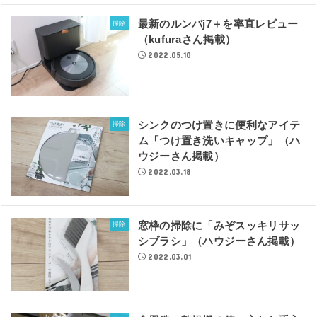
最新のルンバj7＋を率直レビュー
掃除
（kufuraさん掲載）
2022.05.10
シンクのつけ置きに便利なアイテ
掃除
ム「つけ置き洗いキャップ」（ハ
ウジーさん掲載）
2022.03.18
窓枠の掃除に「みぞスッキリサッ
掃除
シブラシ」（ハウジーさん掲載）
2022.03.01