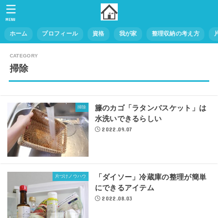
MENU
ホーム
プロフィール
資格
我が家
整理収納の考え方
掃除
籐のカゴ「ラタンバスケット」は
掃除
水洗いできるらしい
2022.09.07
「ダイソー」冷蔵庫の整理が簡単
片づけノウハウ
にできるアイテム
2022.08.03