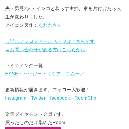
夫・男児2人・インコと暮らす主婦。家を片付けたら人
生が変わりました。
アイコン製作：
あわわさん
→詳しいプロフィールページはこちらです
→お問い合わせがある方はこちらから
ライティング一覧
ESSE
・
ハウジー
・
リミア
・
ヨムーノ
更新情報が届きます。フォロー大歓迎！
instagram
・
Twitter
・
facebook
・
RoomClip
楽天ダイヤモンド会員です。
買ったものだけ集めたRoom