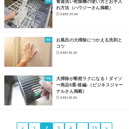
食器洗い乾燥機の使い方とお手入
掃除
れ方法（ハウジーさん掲載）
2022.01.05
お風呂の大掃除につかえる洗剤と
掃除
コツ
2021.12.30
大掃除が断然ラクになる！ダイソ
掃除
ー商品5選-後編-（ビジネスジャー
ナルさん掲載）
2021.12.25
＜
1
2
3
4
…
13
＞