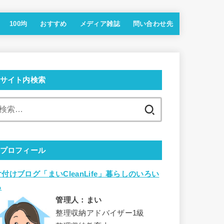
100均
おすすめ
メディア雑誌
問い合わせ先
サイト内検索
検
索:
プロフィール
片付けブログ「まいCleanLife」暮らしのいろい
ろ
管理人：まい
整理収納アドバイザー1級