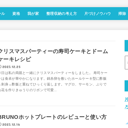
ール
資格
我が家
整理収納の考え方
片づけノウハウ
掃除
クリスマスパーティーの寿司ケーキとドーム
ケーキレシピ
2023.12.25
昨日は私の両親と一緒にクリスマスパーティーをしました。 寿司ケー
キは食卓が華やかになります。錦糸卵を敷いたホールケーキ型に酢飯
→刺身→酢飯と重ねてひっくり返します。マグロ、サーモン、ぶりで
お花を作りきゅうりのリボンで可愛...
BRUNOホットプレートのレビューと使い方
2023.12.16