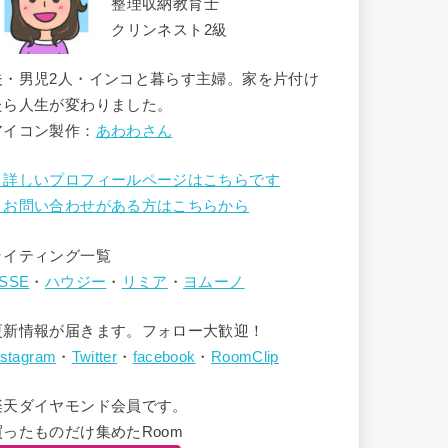
整理収納教育士
クリンネスト2級
夫・男児2人・インコと暮らす主婦。家を片付け
たら人生が変わりました。
アイコン製作：
あわわさん
→詳しいプロフィールページはこちらです
→お問い合わせがある方はこちらから
ライティング一覧
SSE
・
ハウジー
・
リミア
・
ヨムーノ
更新情報が届きます。フォロー大歓迎！
nstagram
・
Twitter
・
facebook
・
RoomClip
楽天ダイヤモンド会員です。
買ったものだけ集めたRoom