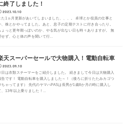
に終了しました！
2023.10.10
また1ヵ月更新があいてしまいました、、、。 卓球とか役員の仕事と
か、株とかやってました。あと、息子の定期テストに付き合ったり。
ちょっと更年期っぽいのか、やる気が出ない日も時々ありますが。 無
理せず、心と体の声を聞いて行...
楽天スーパーセールで大物購入！電動自転車
2023.09.10
昨日は衣類スチーマーをご紹介しました。 続きまして今日は大物購入
報告です！ 電動自転車を購入しました～！（後ろに折りたたみカゴつ
けちゃってます） 先代のヤマハPASは長男が1歳8か月の時に購入し
て、13年以上乗りました！...