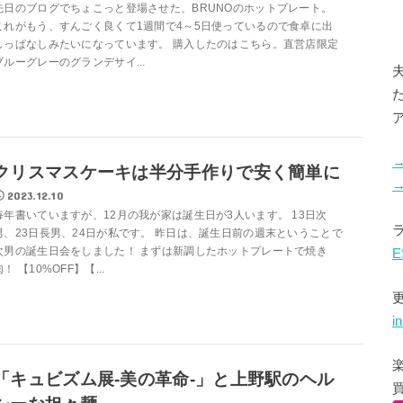
先日のブログでちょこっと登場させた、BRUNOのホットプレート。
これがもう、すんごく良くて1週間で4～5日使っているので食卓に出
しっぱなしみたいになっています。 購入したのはこちら。直営店限定
ブルーグレーのグランデサイ...
クリスマスケーキは半分手作りで安く簡単に
2023.12.10
毎年書いていますが、12月の我が家は誕生日が3人います。 13日次
男、23日長男、24日が私です。 昨日は、誕生日前の週末ということで
次男の誕生日会をしました！ まずは新調したホットプレートで焼き
E
肉！ 【10%OFF】【...
i
「キュビズム展-美の革命-」と上野駅のヘル