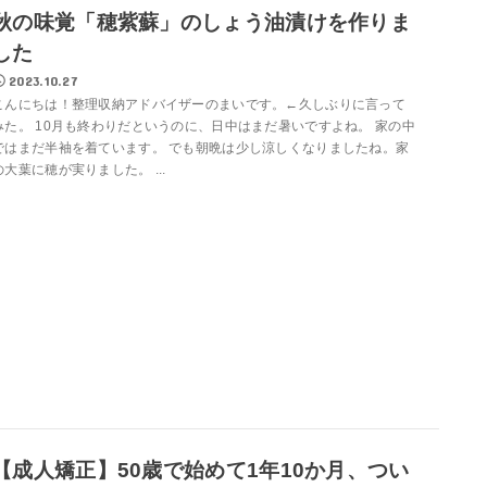
秋の味覚「穂紫蘇」のしょう油漬けを作りま
した
2023.10.27
こんにちは！整理収納アドバイザーのまいです。←久しぶりに言って
みた。 10月も終わりだというのに、日中はまだ暑いですよね。 家の中
ではまだ半袖を着ています。 でも朝晩は少し涼しくなりましたね。家
の大葉に穂が実りました。 ...
【成人矯正】50歳で始めて1年10か月、つい