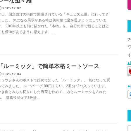
シーな担々麺
2023.12.07
昨日、国立西洋美術館で開催されている「キュビズム展」に行ってき
ました。 気になる展示がある時は美術館に足を運ぶようにしていま
す。 100年以上も前に描かれた「本物」を、自分の目で観ることはと
ても価値があるように思えます。...
「ルーミック」で簡単本格ミートソース
2023.12.03
リュウジさんのポストで始めて知った「ルーミック」。 気になって買
ってみました。 スーパーで100円くらい。2皿分×2つ入っています。
ひき肉とみじん切りにした野菜を炒めて。 水とルーミックを入れた
ら。 沸騰後弱火で3分炒...