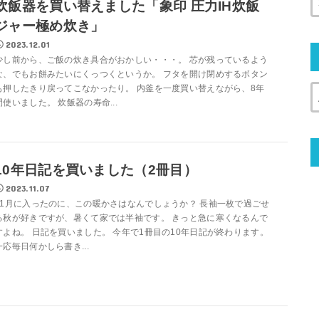
炊飯器を買い替えました「象印 圧力IH炊飯
ジャー極め炊き」
2023.12.01
少し前から、ご飯の炊き具合がおかしい・・・。 芯が残っているよう
な、でもお餅みたいにくっつくというか。 フタを開け閉めするボタン
も押したきり戻ってこなかったり。 内釜を一度買い替えながら、8年
間使いました。 炊飯器の寿命...
10年日記を買いました（2冊目）
2023.11.07
11月に入ったのに、この暖かさはなんでしょうか？ 長袖一枚で過ごせ
る秋が好きですが、暑くて家では半袖です。 きっと急に寒くなるんで
すよね。 日記を買いました。 今年で1冊目の10年日記が終わります。
一応毎日何かしら書き...